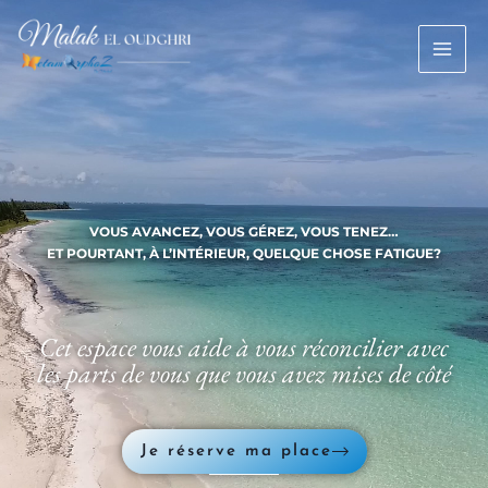
Aller
au
contenu
VOUS AVANCEZ, VOUS GÉREZ, VOUS TENEZ…
ET POURTANT, À L’INTÉRIEUR, QUELQUE CHOSE FATIGUE?
Cet espace vous aide à vous réconcilier avec
les parts de vous que vous avez mises de côté
Je réserve ma place