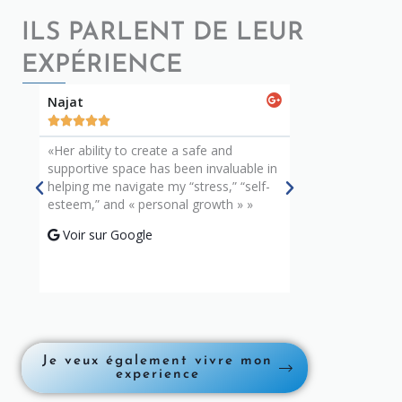
ILS PARLENT DE LEUR
EXPÉRIENCE
Najat
Sarah










«Her ability to create a safe and
«Thanks to her gui
supportive space has been invaluable in
better but have a
helping me navigate my “stress,” “self-
that once seemed
esteem,” and « personal growth » »
Voir sur Googl
Voir sur Google
Je veux également vivre mon
experience